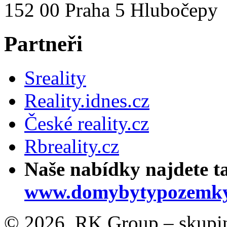
152 00 Praha 5 Hlubočepy
Partneři
Sreality
Reality.idnes.cz
České reality.cz
Rbreality.cz
Naše nabídky najdete t
www.domybytypozemky
© 2026, RK Group – skupina 