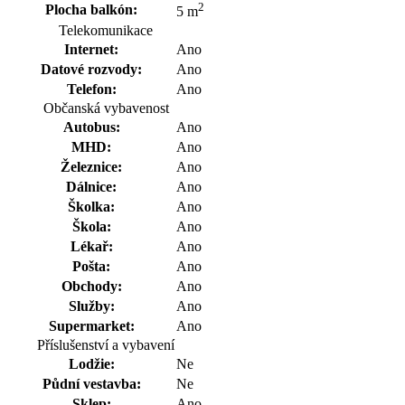
2
Plocha balkón:
5 m
Telekomunikace
Internet:
Ano
Datové rozvody:
Ano
Telefon:
Ano
Občanská vybavenost
Autobus:
Ano
MHD:
Ano
Železnice:
Ano
Dálnice:
Ano
Školka:
Ano
Škola:
Ano
Lékař:
Ano
Pošta:
Ano
Obchody:
Ano
Služby:
Ano
Supermarket:
Ano
Příslušenství a vybavení
Lodžie:
Ne
Půdní vestavba:
Ne
Sklep:
Ano