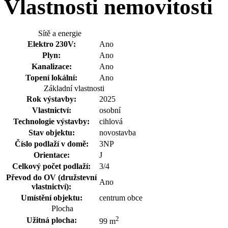
Vlastnosti nemovitosti
Sítě a energie
Elektro 230V:
Ano
Plyn:
Ano
Kanalizace:
Ano
Topení lokální:
Ano
Základní vlastnosti
Rok výstavby:
2025
Vlastnictví:
osobní
Technologie výstavby:
cihlová
Stav objektu:
novostavba
Číslo podlaží v domě:
3NP
Orientace:
J
Celkový počet podlaží:
3/4
Převod do OV (družstevní
Ano
vlastnictví):
Umístění objektu:
centrum obce
Plocha
2
Užitná plocha:
99 m