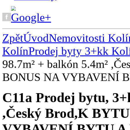
Zpět
Úvod
Nemovitosti Kolí
Kolín
Prodej byty 3+kk Kol
98.7m² + balkón 5.4m² ,
BONUS NA VYBAVENÍ B
C11a Prodej bytu, 3+
,Český Brod,K BY
VYBAVENÍ BYTU A 