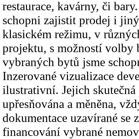
restaurace, kavárny, či ba
schopni zajistit prodej i ji
klasickém režimu, v různýc
projektu, s možností volby
vybraných bytů jsme schopni
Inzerované vizualizace dev
ilustrativní. Jejich skuteč
upřesňována a měněna, vžd
dokumentace uzavírané se z
financování vybrané nemovit