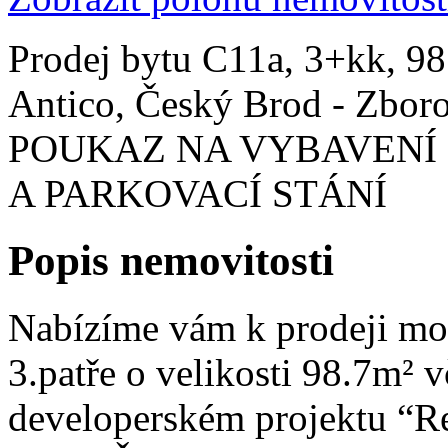
Prodej bytu C11a, 3+kk, 98
Antico, Český Brod - Zb
POUKAZ NA VYBAVENÍ B
A PARKOVACÍ STÁNÍ
Popis nemovitosti
Nabízíme vám k prodeji mod
3.patře o velikosti 98.7m² 
developerském projektu “Re