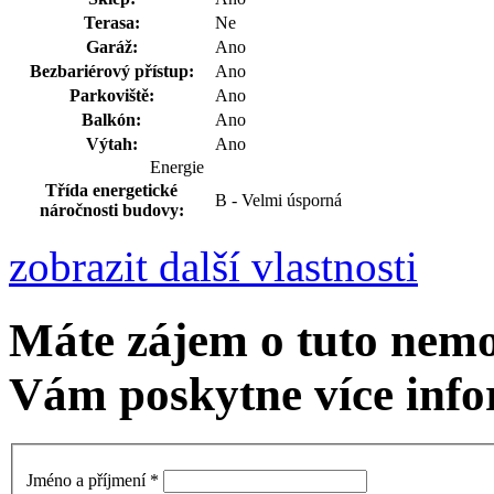
Terasa:
Ne
Garáž:
Ano
Bezbariérový přístup:
Ano
Parkoviště:
Ano
Balkón:
Ano
Výtah:
Ano
Energie
Třída energetické
B - Velmi úsporná
náročnosti budovy:
zobrazit další vlastnosti
Máte zájem o tuto nemo
Vám poskytne více info
Jméno a příjmení
*