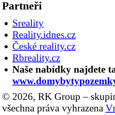
Partneři
Sreality
Reality.idnes.cz
České reality.cz
Rbreality.cz
Naše nabídky najdete t
www.domybytypozemky
© 2026, RK Group – skupina 
všechna práva vyhrazena
Vn