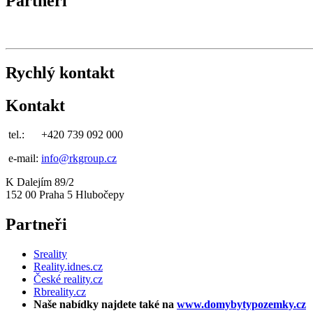
Partneři
Rychlý kontakt
Kontakt
tel.:
+420 739 092 000
e-mail:
info@rkgroup.cz
K Dalejím 89/2
152 00 Praha 5 Hlubočepy
Partneři
Sreality
Reality.idnes.cz
České reality.cz
Rbreality.cz
Naše nabídky najdete také na
www.domybytypozemky.cz