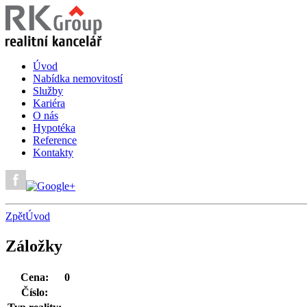
Úvod
Nabídka nemovitostí
Služby
Kariéra
O nás
Hypotéka
Reference
Kontakty
Zpět
Úvod
Záložky
Cena:
0
Číslo: