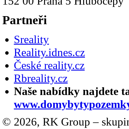
152 00 Praha 5 Hlubočepy
Partneři
Sreality
Reality.idnes.cz
České reality.cz
Rbreality.cz
Naše nabídky najdete t
www.domybytypozemky
© 2026, RK Group – skupina 