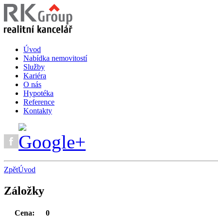
Úvod
Nabídka nemovitostí
Služby
Kariéra
O nás
Hypotéka
Reference
Kontakty
Zpět
Úvod
Záložky
Cena:
0