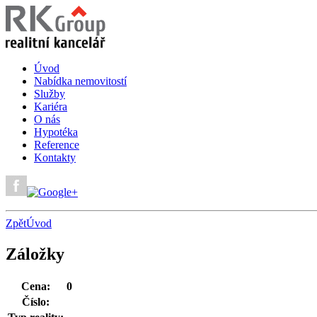
Úvod
Nabídka nemovitostí
Služby
Kariéra
O nás
Hypotéka
Reference
Kontakty
Zpět
Úvod
Záložky
Cena:
0
Číslo: