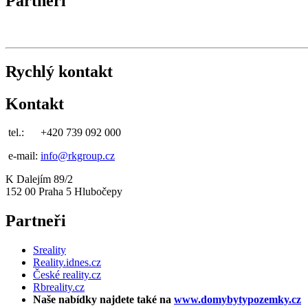
Partneři
Rychlý kontakt
Kontakt
tel.:
+420 739 092 000
e-mail:
info@rkgroup.cz
K Dalejím 89/2
152 00 Praha 5 Hlubočepy
Partneři
Sreality
Reality.idnes.cz
České reality.cz
Rbreality.cz
Naše nabídky najdete také na
www.domybytypozemky.cz