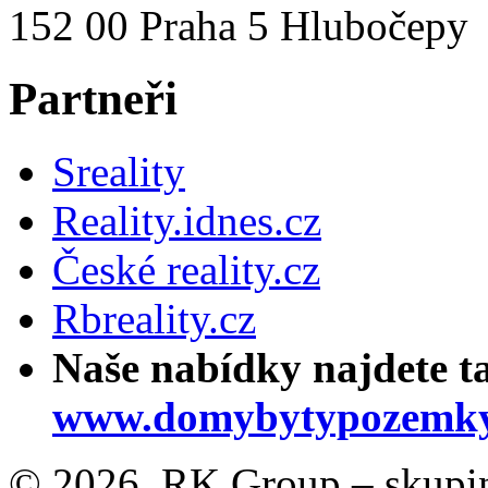
152 00 Praha 5 Hlubočepy
Partneři
Sreality
Reality.idnes.cz
České reality.cz
Rbreality.cz
Naše nabídky najdete t
www.domybytypozemky
© 2026, RK Group – skupina 