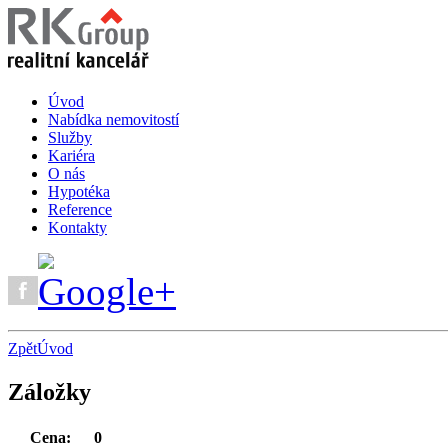
Úvod
Nabídka nemovitostí
Služby
Kariéra
O nás
Hypotéka
Reference
Kontakty
Zpět
Úvod
Záložky
Cena:
0