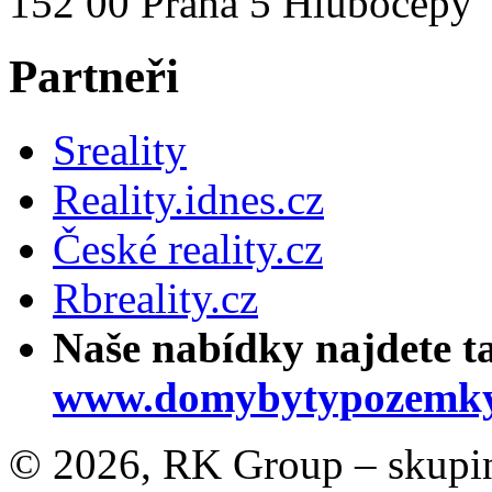
152 00 Praha 5 Hlubočepy
Partneři
Sreality
Reality.idnes.cz
České reality.cz
Rbreality.cz
Naše nabídky najdete t
www.domybytypozemky
© 2026, RK Group – skupina 