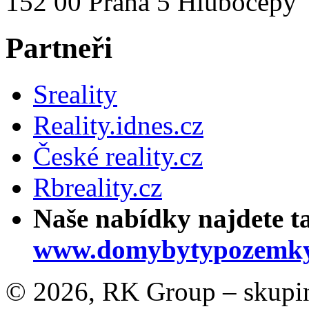
152 00 Praha 5 Hlubočepy
Partneři
Sreality
Reality.idnes.cz
České reality.cz
Rbreality.cz
Naše nabídky najdete t
www.domybytypozemky
© 2026, RK Group – skupina 