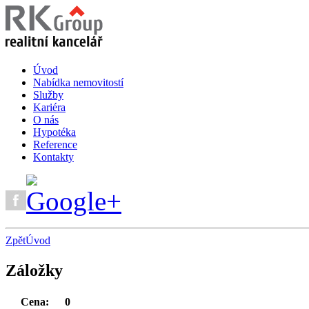
Úvod
Nabídka nemovitostí
Služby
Kariéra
O nás
Hypotéka
Reference
Kontakty
Zpět
Úvod
Záložky
Cena:
0