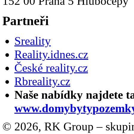
152 00 Praha 5 Hlubočepy
Partneři
Sreality
Reality.idnes.cz
České reality.cz
Rbreality.cz
Naše nabídky najdete t
www.domybytypozemky
© 2026, RK Group – skupina 