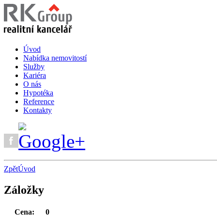
Úvod
Nabídka nemovitostí
Služby
Kariéra
O nás
Hypotéka
Reference
Kontakty
Zpět
Úvod
Záložky
Cena:
0