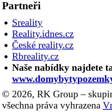
Partneři
Sreality
Reality.idnes.cz
České reality.cz
Rbreality.cz
Naše nabídky najdete t
www.domybytypozemky
© 2026, RK Group – skupina 
všechna práva vyhrazena
Vn