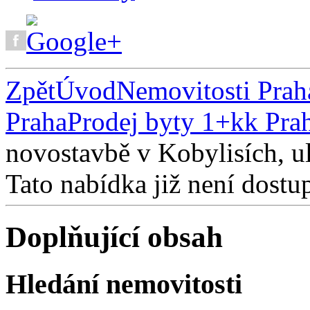
Zpět
Úvod
Nemovitosti Prah
Praha
Prodej byty 1+kk Pra
novostavbě v Kobylisích, u
Tato nabídka již není dostu
Doplňující obsah
Hledání nemovitosti