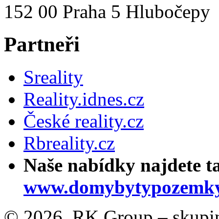
152 00 Praha 5 Hlubočepy
Partneři
Sreality
Reality.idnes.cz
České reality.cz
Rbreality.cz
Naše nabídky najdete t
www.domybytypozemky
© 2026, RK Group – skupina 