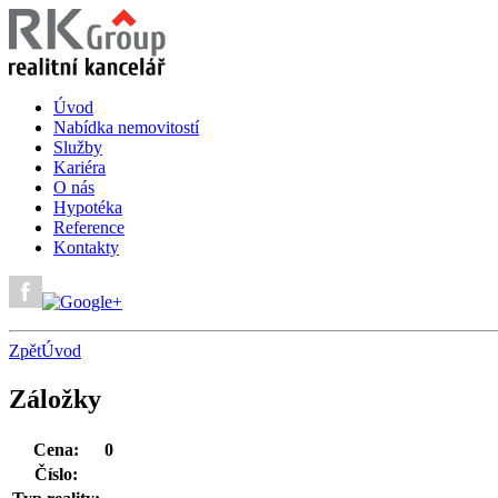
Úvod
Nabídka nemovitostí
Služby
Kariéra
O nás
Hypotéka
Reference
Kontakty
Zpět
Úvod
Záložky
Cena:
0
Číslo: