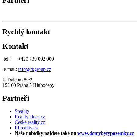
Partneři
Rychlý kontakt
Kontakt
tel.:
+420 739 092 000
e-mail:
info@rkgroup.cz
K Dalejím 89/2
152 00 Praha 5 Hlubočepy
Partneři
Sreality
Reality.idnes.cz
České reality.cz
Rbreality.cz
Naše nabídky najdete také na
www.domybytypozemky.cz