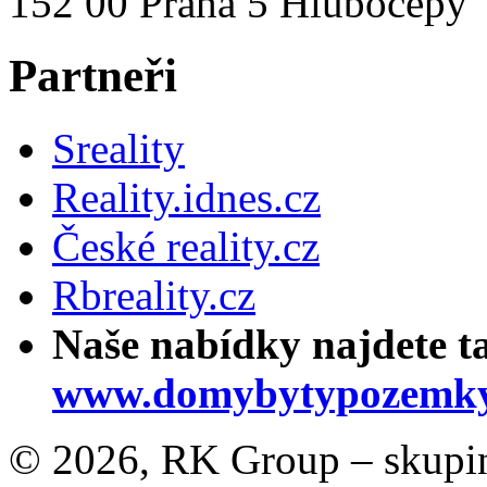
152 00 Praha 5 Hlubočepy
Partneři
Sreality
Reality.idnes.cz
České reality.cz
Rbreality.cz
Naše nabídky najdete t
www.domybytypozemky
© 2026, RK Group – skupina 