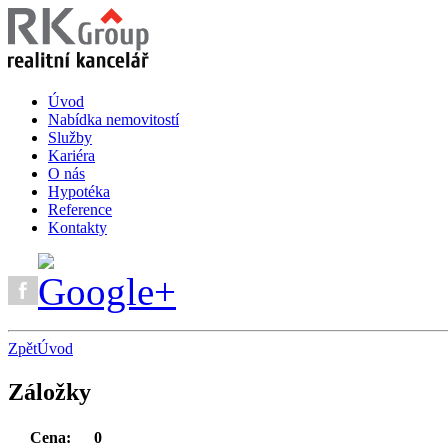
Úvod
Nabídka nemovitostí
Služby
Kariéra
O nás
Hypotéka
Reference
Kontakty
Zpět
Úvod
Záložky
Cena:
0