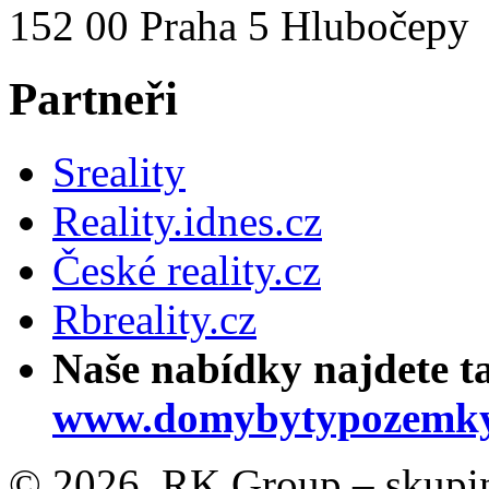
152 00 Praha 5 Hlubočepy
Partneři
Sreality
Reality.idnes.cz
České reality.cz
Rbreality.cz
Naše nabídky najdete t
www.domybytypozemky
© 2026, RK Group – skupina 