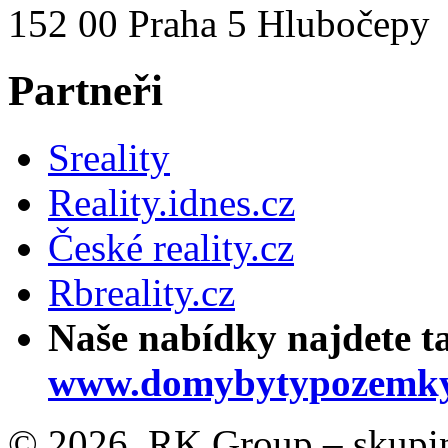
152 00 Praha 5 Hlubočepy
Partneři
Sreality
Reality.idnes.cz
České reality.cz
Rbreality.cz
Naše nabídky najdete t
www.domybytypozemky
© 2026, RK Group – skupina 