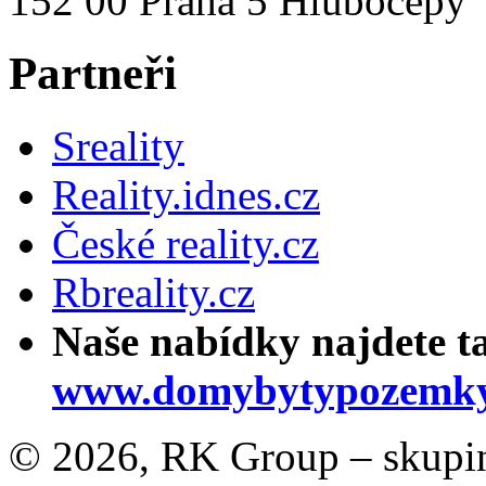
152 00 Praha 5 Hlubočepy
Partneři
Sreality
Reality.idnes.cz
České reality.cz
Rbreality.cz
Naše nabídky najdete t
www.domybytypozemky
© 2026, RK Group – skupina 