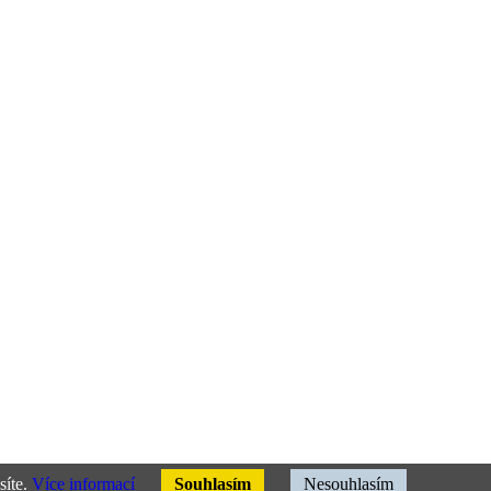
síte.
Více informací
Souhlasím
Nesouhlasím