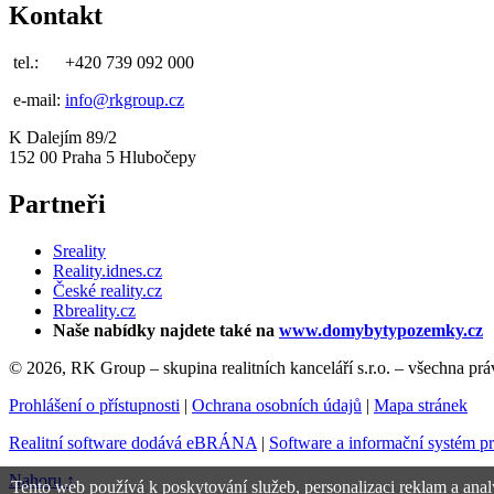
Kontakt
tel.:
+420 739 092 000
e-mail:
info@rkgroup.cz
K Dalejím 89/2
152 00 Praha 5 Hlubočepy
Partneři
Sreality
Reality.idnes.cz
České reality.cz
Rbreality.cz
Naše nabídky najdete také na
www.domybytypozemky.cz
© 2026, RK Group – skupina realitních kanceláří s.r.o. – všechna pr
Prohlášení o přístupnosti
|
Ochrana osobních údajů
|
Mapa stránek
Realitní software dodává eBRÁNA
|
Software a informační systém p
Nahoru ↑
Tento web používá k poskytování služeb, personalizaci reklam a anal