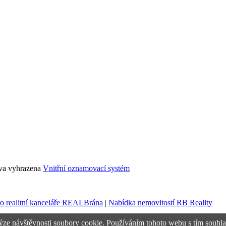
áva vyhrazena
Vnitřní oznamovací systém
ro realitní kanceláře REALBrána
|
Nabídka nemovitostí RB Reality
ýze návštěvnosti soubory cookie. Používáním tohoto webu s tím souhla