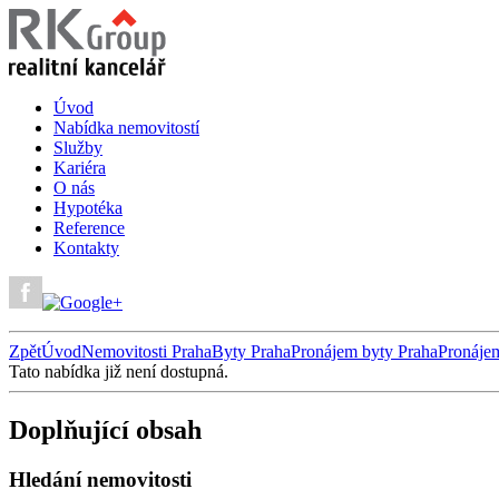
Úvod
Nabídka nemovitostí
Služby
Kariéra
O nás
Hypotéka
Reference
Kontakty
Zpět
Úvod
Nemovitosti Praha
Byty Praha
Pronájem byty Praha
Pronáje
Tato nabídka již není dostupná.
Doplňující obsah
Hledání nemovitosti