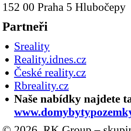
152 00 Praha 5 Hlubočepy
Partneři
Sreality
Reality.idnes.cz
České reality.cz
Rbreality.cz
Naše nabídky najdete t
www.domybytypozemky
© 2026, RK Group – skupina 