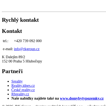
Rychlý kontakt
Kontakt
tel.:
+420 739 092 000
e-mail:
info@rkgroup.cz
K Dalejím 89/2
152 00 Praha 5 Hlubočepy
Partneři
Sreality
Reality.idnes.cz
České reality.cz
Rbreality.cz
Naše nabídky najdete také na
www.domybytypozemky.cz