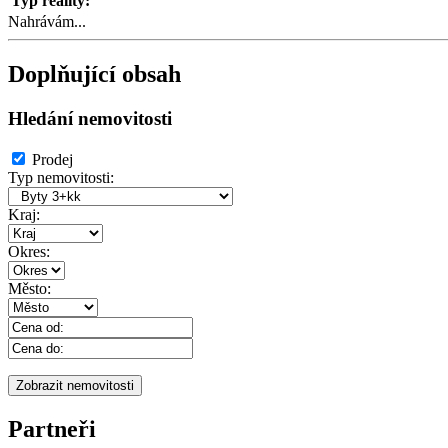
Typ reality:
Nahrávám...
Doplňující obsah
Hledání nemovitosti
Prodej
Typ nemovitosti:
Kraj:
Okres:
Město:
Partneři