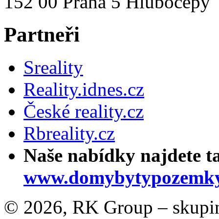
152 00 Praha 5 Hlubočepy
Partneři
Sreality
Reality.idnes.cz
České reality.cz
Rbreality.cz
Naše nabídky najdete t
www.domybytypozemky
© 2026, RK Group – skupina 