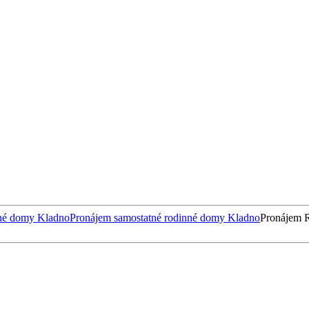
né domy Kladno
Pronájem samostatné rodinné domy Kladno
Pronájem 