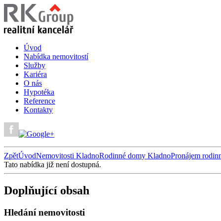
Úvod
Nabídka nemovitostí
Služby
Kariéra
O nás
Hypotéka
Reference
Kontakty
Zpět
Úvod
Nemovitosti Kladno
Rodinné domy Kladno
Pronájem rodin
Tato nabídka již není dostupná.
Doplňující obsah
Hledání nemovitosti