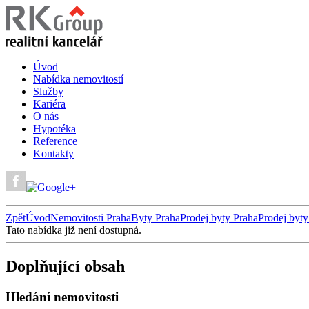
Úvod
Nabídka nemovitostí
Služby
Kariéra
O nás
Hypotéka
Reference
Kontakty
Zpět
Úvod
Nemovitosti Praha
Byty Praha
Prodej byty Praha
Prodej byt
Tato nabídka již není dostupná.
Doplňující obsah
Hledání nemovitosti