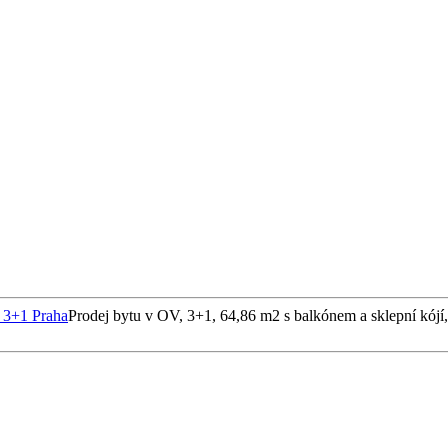
y 3+1 Praha
Prodej bytu v OV, 3+1, 64,86 m2 s balkónem a sklepní kójí